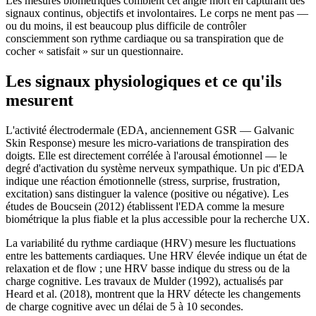
Les mesures biométriques comblent cet angle mort en capturant des
signaux continus, objectifs et involontaires. Le corps ne ment pas —
ou du moins, il est beaucoup plus difficile de contrôler
consciemment son rythme cardiaque ou sa transpiration que de
cocher « satisfait » sur un questionnaire.
Les signaux physiologiques et ce qu'ils
mesurent
L'activité électrodermale (EDA, anciennement GSR — Galvanic
Skin Response) mesure les micro-variations de transpiration des
doigts. Elle est directement corrélée à l'arousal émotionnel — le
degré d'activation du système nerveux sympathique. Un pic d'EDA
indique une réaction émotionnelle (stress, surprise, frustration,
excitation) sans distinguer la valence (positive ou négative). Les
études de Boucsein (2012) établissent l'EDA comme la mesure
biométrique la plus fiable et la plus accessible pour la recherche UX.
La variabilité du rythme cardiaque (HRV) mesure les fluctuations
entre les battements cardiaques. Une HRV élevée indique un état de
relaxation et de flow ; une HRV basse indique du stress ou de la
charge cognitive. Les travaux de Mulder (1992), actualisés par
Heard et al. (2018), montrent que la HRV détecte les changements
de charge cognitive avec un délai de 5 à 10 secondes.