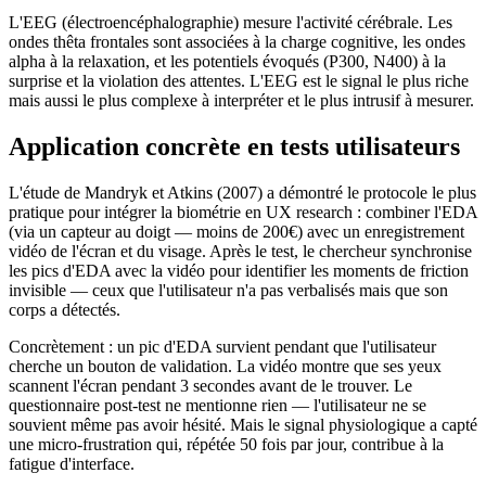
L'EEG (électroencéphalographie) mesure l'activité cérébrale. Les
ondes thêta frontales sont associées à la charge cognitive, les ondes
alpha à la relaxation, et les potentiels évoqués (P300, N400) à la
surprise et la violation des attentes. L'EEG est le signal le plus riche
mais aussi le plus complexe à interpréter et le plus intrusif à mesurer.
Application concrète en tests utilisateurs
L'étude de Mandryk et Atkins (2007) a démontré le protocole le plus
pratique pour intégrer la biométrie en UX research : combiner l'EDA
(via un capteur au doigt — moins de 200€) avec un enregistrement
vidéo de l'écran et du visage. Après le test, le chercheur synchronise
les pics d'EDA avec la vidéo pour identifier les moments de friction
invisible — ceux que l'utilisateur n'a pas verbalisés mais que son
corps a détectés.
Concrètement : un pic d'EDA survient pendant que l'utilisateur
cherche un bouton de validation. La vidéo montre que ses yeux
scannent l'écran pendant 3 secondes avant de le trouver. Le
questionnaire post-test ne mentionne rien — l'utilisateur ne se
souvient même pas avoir hésité. Mais le signal physiologique a capté
une micro-frustration qui, répétée 50 fois par jour, contribue à la
fatigue d'interface.