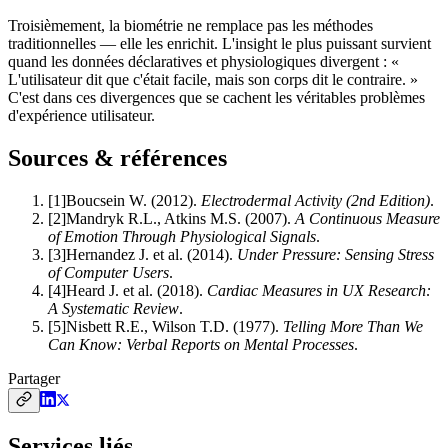
Troisièmement, la biométrie ne remplace pas les méthodes
traditionnelles — elle les enrichit. L'insight le plus puissant survient
quand les données déclaratives et physiologiques divergent : «
L'utilisateur dit que c'était facile, mais son corps dit le contraire. »
C'est dans ces divergences que se cachent les véritables problèmes
d'expérience utilisateur.
Sources & références
[
1
]
Boucsein W.
(
2012
).
Electrodermal Activity (2nd Edition)
.
[
2
]
Mandryk R.L., Atkins M.S.
(
2007
).
A Continuous Measure
of Emotion Through Physiological Signals
.
[
3
]
Hernandez J. et al.
(
2014
).
Under Pressure: Sensing Stress
of Computer Users
.
[
4
]
Heard J. et al.
(
2018
).
Cardiac Measures in UX Research:
A Systematic Review
.
[
5
]
Nisbett R.E., Wilson T.D.
(
1977
).
Telling More Than We
Can Know: Verbal Reports on Mental Processes
.
Partager
Services liés