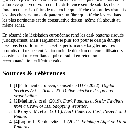
à faire ce qu'il veut vraiment. La différence semble subtile, elle est
fondamentale. Un filtre de recherche qui affiche d'abord les résultats
les plus chers est un dark pattern ; un filtre qui affiche les résultats
les plus pertinents est du constructive design, même s'il aboutit au
même achat.
En résumé : la législation européenne rend les dark patterns risqués
juridiquement. Mais l'argument le plus fort pour le design éthique
n'est pas la conformité — c'est la performance long terme. Les
produits qui respectent l'autonomie de décision de leurs utilisateurs
construisent une confiance qui se traduit en rétention,
recommandation et lifetime value.
Sources & références
[
1
]
Parlement européen, Conseil de l'UE
(
2022
).
Digital
Services Act — Article 25: Online interface design and
organisation
.
[
2
]
Mathur A. et al.
(
2019
).
Dark Patterns at Scale: Findings
from a Crawl of 11K Shopping Websites
.
[
3
]
Gray C.M. et al.
(
2018
).
Dark Patterns: Past, Present, and
Future
.
[
4
]
Luguri J., Strahilevitz L.J.
(
2021
).
Shining a Light on Dark
Patterns
.