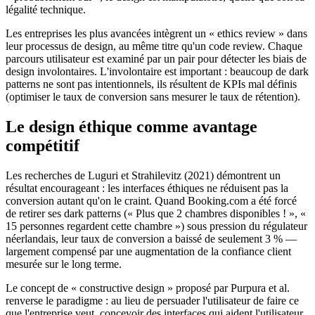
légalité technique.
Les entreprises les plus avancées intègrent un « ethics review » dans
leur processus de design, au même titre qu'un code review. Chaque
parcours utilisateur est examiné par un pair pour détecter les biais de
design involontaires. L'involontaire est important : beaucoup de dark
patterns ne sont pas intentionnels, ils résultent de KPIs mal définis
(optimiser le taux de conversion sans mesurer le taux de rétention).
Le design éthique comme avantage
compétitif
Les recherches de Luguri et Strahilevitz (2021) démontrent un
résultat encourageant : les interfaces éthiques ne réduisent pas la
conversion autant qu'on le craint. Quand Booking.com a été forcé
de retirer ses dark patterns (« Plus que 2 chambres disponibles ! », «
15 personnes regardent cette chambre ») sous pression du régulateur
néerlandais, leur taux de conversion a baissé de seulement 3 % —
largement compensé par une augmentation de la confiance client
mesurée sur le long terme.
Le concept de « constructive design » proposé par Purpura et al.
renverse le paradigme : au lieu de persuader l'utilisateur de faire ce
que l'entreprise veut, concevoir des interfaces qui aident l'utilisateur