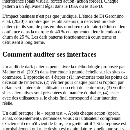
interference (biais visuel), forced action (action forcée). Chaque
pattern a un équivalent légal dans le DSA ou le RGPD.
L'impact business n'est pas que juridique. L'étude de Di Geronimo
et al. (2020) a montré que les utilisateurs qui détectent un dark
pattern (et ils sont de plus en plus nombreux à le faire) réduisent leur
confiance dans la marque de 40 % et augmentent leur intention de
churn de 25 %. Les dark patterns fonctionnent à court terme et
détruisent à long terme.
Comment auditer ses interfaces
Un audit de dark patterns peut suivre la méthodologie proposée par
Mathur et al. (2019) dans leur étude à grande échelle sur les sites e-
commerce. L'approche en 4 étapes : (1) inventorier tous les points de
décision de l'interface, (2) vérifier pour chaque point si l'option par
défaut sert l'intérêt de l'utilisateur ou celui de l'entreprise, (3) vérifier
si les alternatives sont présentées de manière équitable, (4) tester
avec des utilisateurs si le choix final correspond à leur intention
réelle.
Un outil pratique : le « regret test ». Après chaque action (opt-in,
achat, consentement), demandez-vous : si l'utilisateur comprenait
exactement ce qu'il vient de faire, le regretterait-il ? Si la réponse est
« probablement oui », le design est manipulatoire, quelle que soit sa