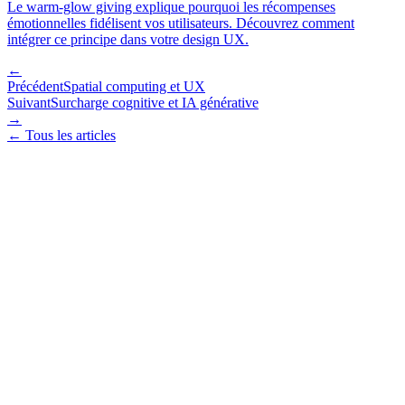
Le warm-glow giving explique pourquoi les récompenses
émotionnelles fidélisent vos utilisateurs. Découvrez comment
intégrer ce principe dans votre design UX.
←
Précédent
Spatial computing et UX
Suivant
Surcharge cognitive et IA générative
→
← Tous les articles
GitHub
LinkedIn
X (Twitter)
Services
AI Product Design
AI UX Research
AI Interfaces & Chatbots
AI
Prototyping
AI Design System
AI Onboarding
Expertise
AI pour Startups
AI Immobilier
AI Trust & Safety
AI
Personalization
AI Analytics & Insights
AI Strategy & Roadmap
À propos
André Preda
Clients & Références
Publications
Freelance UX
Paris
Articles UX & IA
Contact