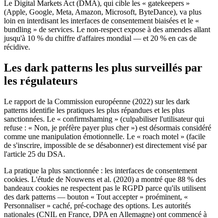
Le Digital Markets Act (DMA), qui cible les « gatekeepers »
(Apple, Google, Meta, Amazon, Microsoft, ByteDance), va plus
loin en interdisant les interfaces de consentement biaisées et le «
bundling » de services. Le non-respect expose à des amendes allant
jusqu'à 10 % du chiffre d'affaires mondial — et 20 % en cas de
récidive.
Les dark patterns les plus surveillés par
les régulateurs
Le rapport de la Commission européenne (2022) sur les dark
patterns identifie les pratiques les plus répandues et les plus
sanctionnées. Le « confirmshaming » (culpabiliser l'utilisateur qui
refuse : « Non, je préfère payer plus cher ») est désormais considéré
comme une manipulation émotionnelle. Le « roach motel » (facile
de s'inscrire, impossible de se désabonner) est directement visé par
l'article 25 du DSA.
La pratique la plus sanctionnée : les interfaces de consentement
cookies. L'étude de Nouwens et al. (2020) a montré que 88 % des
bandeaux cookies ne respectent pas le RGPD parce qu'ils utilisent
des dark patterns — bouton « Tout accepter » proéminent, «
Personnaliser » caché, pré-cochage des options. Les autorités
nationales (CNIL en France, DPA en Allemagne) ont commencé à